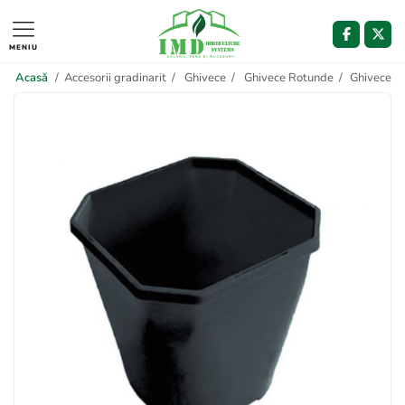
MENIU
Acasă
/
Accesorii gradinarit
/
Ghivece
/
Ghivece Rotunde
/
Ghivece pat