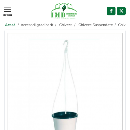
MENIU
Acasă
/
Accesorii gradinarit
/
Ghivece
/
Ghivece Suspendate
/
Ghivec