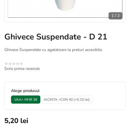
1
/
2
Ghivece Suspendate - D 21
Ghivece Suspendate cu agatatoare la preturi accesibile.
Scrie prima recenzie
*
Alege produsul
VAA+ MHB 38
JACINTA +CON 40 [+0,10 lei]
5,20 lei