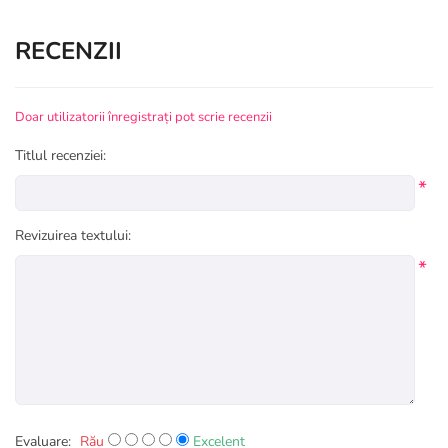
RECENZII
Doar utilizatorii înregistrați pot scrie recenzii
Titlul recenziei:
*
Revizuirea textului:
*
Evaluare:
Rău
Excelent