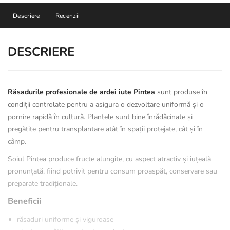
Descriere
Recenzii
DESCRIERE
Răsadurile profesionale de ardei iute Pintea
sunt produse în
condiții controlate pentru a asigura o dezvoltare uniformă și o
pornire rapidă în cultură. Plantele sunt bine înrădăcinate și
pregătite pentru transplantare atât în spații protejate, cât și în
câmp.
Soiul Pintea produce fructe alungite, cu aspect atractiv și iuțeală
pronunțată, fiind potrivit pentru consum proaspăt, conservare sau
preparate tradiționale.
Beneficii
răsaduri uniforme și viguroase