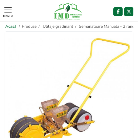
MENIU
Acasă
/
Produse
/
Utilaje gradinarit
/
Semanatoare Manuala - 2 randur