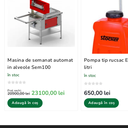
Masina de semanat automat
Pompa tip rucsac E
in alveole Sem100
litri
în stoc
în stoc
Preț vechi:
23100,00 lei
650,00 lei
20900,00 lei
Adaugă în coș
Adaugă în coș