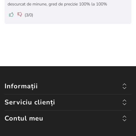
descurcat de minune, gred de precizie 100% la 100%
(
3
/
0
)
Informații
Serviciu clienți
Contul meu