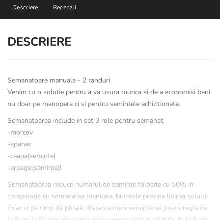
Descriere
Recenzii
DESCRIERE
Semanatoare manuala - 2 randuri
Venim cu o solutie pentru a va usura munca si de a economisi bani
nu doar pe manopera ci si pentru semintele achizitionate.
Semanatoarea include in set 3 role pentru semanat:
-morcov
-spanac
-ceapa(seminte)
-arpagic(seminte)!
Semanatoarea reduce numarul de seminte folosite cu 50% in
comparatie cu semanarea manuala, buretele previne lipirea solului
chiar si pe timp de ploaie, distanta intre seminte se poate regla de
la 5 cm la 51 cm, dinstanta intre randuri este ajustabila de la 5 cm